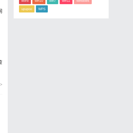
word
win10
win7
win11
Windows
upupoo
WPS
网
查
>